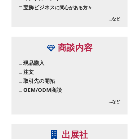
□ 宝飾ビジネス
に関心がある方々
…など
商談内容
□ 現品購入
□ 注文
□ 取引先の開拓
□ OEM/ODM商談
…など
出展社