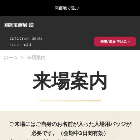
Press
ス
開催地で選ぶ
Escape
キ
to
ッ
close
HOME
グ
プ
the
ロ
2026年10月28日
し
ー
menu.
パシフィコ横浜/Pacifico Yokohama,Japan
26/10/28 (水) - 30 (金)
バ
来場/出展 申込み >
て
パシフィコ横浜
ル
進
ナ
10月 国際宝飾展 秋
ホーム
来場案内
ビ
む
2026年10月28日
ゲ
パシフィコ横浜/Pacifico Yokohama,Japan
ー
来場案内
シ
ョ
1月 国際宝飾展
ン
2027年01月27日
を
幕張メッセ/Makuhari Messe
折
り
た
5月 神戸 国際宝飾展
た
2027年05月20日
む
ご来場にはご自身のお名前が入った入場用バッジが
神戸国際展示場/ Kobe International Exhibition Hall, Japan
必要です。（会期中3日間有効）