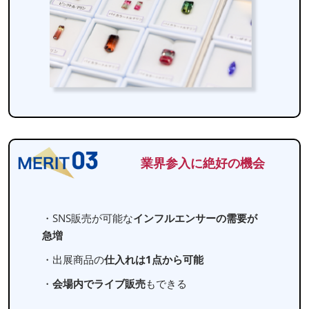
業界参入に絶好の機会
・SNS販売が可能な
インフルエンサーの需要が
急増
・出展商品の
仕入れは1点から可能
・
会場内でライブ販売
もできる