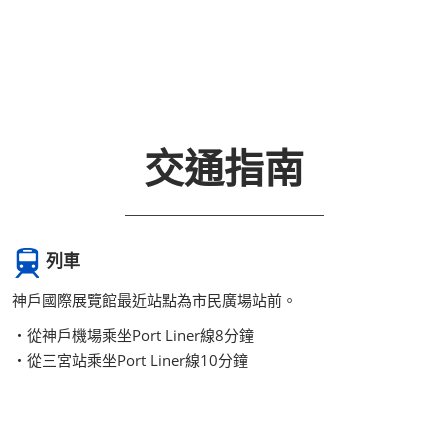
交通指南
列車
神戶國際展覽館最近站點為市民廣場站前。
・從神戶機場乘坐Port Liner線8分鐘
・從三宮站乘坐Port Liner線10分鐘