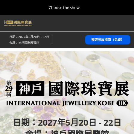
Press
直
Choose the show
Escape
接
to
跳
close
home
折
轉
the
叠
10 28, 2026
至
全
menu.
パシフィコ横浜/Pacifico Yokohama,Japan
日期：2027年5月20日 - 22日
局
索取参展指南（免費）
內
會場：神戶國際展覽館
导
容
航
Kobe Show (May)
05 20, 2027
神戸国際展示場/ Kobe International Exhibition Hall, Japan
Autumn Show (Oct.)
10 28, 2026
パシフィコ横浜/Pacifico Yokohama,Japan
Tokyo Show (Jan.)
01 27, 2027
幕張メッセ/Makuhari Messe
日期：2027年5月20日 - 22日