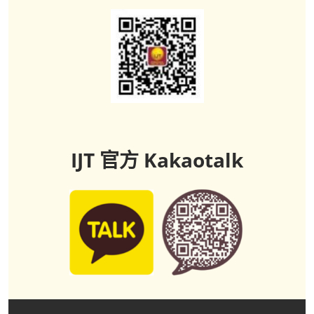
IJT 官方 Kakaotalk