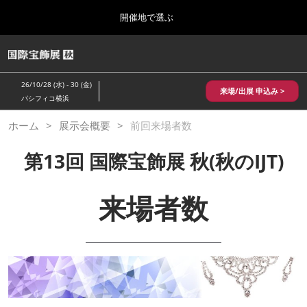
Press
ス
開催地で選ぶ
Escape
キ
to
ッ
close
HOME
グ
プ
the
ロ
2026年10月28日
し
ー
menu.
パシフィコ横浜/Pacifico Yokohama,Japan
26/10/28 (水) - 30 (金)
バ
来場/出展 申込み >
て
パシフィコ横浜
ル
進
ナ
10月 国際宝飾展 秋
ホーム
展示会概要
前回来場者数
ビ
む
2026年10月28日
ゲ
パシフィコ横浜/Pacifico Yokohama,Japan
ー
第13回 国際宝飾展 秋(秋のIJT)
シ
ョ
1月 国際宝飾展
ン
来場者数
2027年01月27日
を
幕張メッセ/Makuhari Messe
折
り
た
5月 神戸 国際宝飾展
た
2027年05月20日
む
神戸国際展示場/ Kobe International Exhibition Hall, Japan