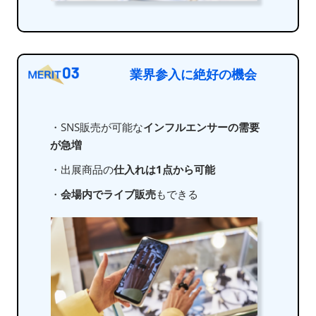
業界参入に絶好の機会
・SNS販売が可能な
インフルエンサーの需要
が急増
・出展商品の
仕入れは1点から可能
・
会場内でライブ販売
もできる