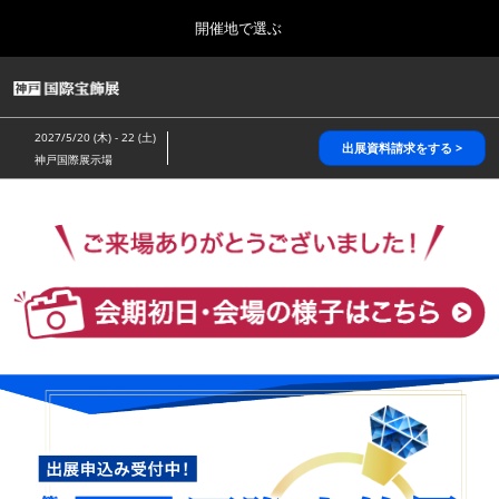
Press
ス
開催地で選ぶ
Escape
キ
to
ッ
close
HOME
グ
プ
the
ロ
2026年10月28日
し
ー
menu.
パシフィコ横浜/Pacifico Yokohama,Japan
2027/5/20 (木) - 22 (土)
バ
出展資料請求をする >
て
神戸国際展示場
ル
進
ナ
5月_神戸 国際宝飾展
ビ
む
2027年05月20日
ゲ
神戸国際展示場/ Kobe International Exhibition Hall, Japan
ー
シ
ョ
10月_国際宝飾展 秋
ン
2026年10月28日
を
パシフィコ横浜/Pacifico Yokohama,Japan
折
り
た
1月_国際宝飾展
た
2027年01月27日
む
幕張メッセ/Makuhari Messe