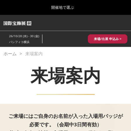
Press
ス
開催地で選ぶ
Escape
キ
to
ッ
close
HOME
グ
プ
the
ロ
2026年10月28日
し
ー
menu.
パシフィコ横浜/Pacifico Yokohama,Japan
26/10/28 (水) - 30 (金)
バ
来場/出展 申込み >
て
パシフィコ横浜
ル
進
ナ
10月 国際宝飾展 秋
ホーム
来場案内
ビ
む
2026年10月28日
ゲ
パシフィコ横浜/Pacifico Yokohama,Japan
ー
来場案内
シ
ョ
1月 国際宝飾展
ン
2027年01月27日
を
幕張メッセ/Makuhari Messe
折
り
た
5月 神戸 国際宝飾展
た
2027年05月20日
む
ご来場にはご自身のお名前が入った入場用バッジが
神戸国際展示場/ Kobe International Exhibition Hall, Japan
必要です。（会期中3日間有効）