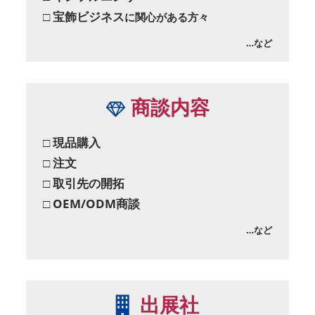
□ 宝飾ビジネス
に関心がある方々
…など
商談内容
□ 現品購入
□ 注文
□ 取引先の開拓
□ OEM/ODM商談
…など
出展社