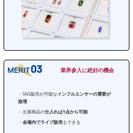
業界参入に絶好の機会
・SNS販売が可能な
インフルエンサーの需要が
急増
・出展商品の
仕入れは1点から可能
・
会場内でライブ販売
もできる