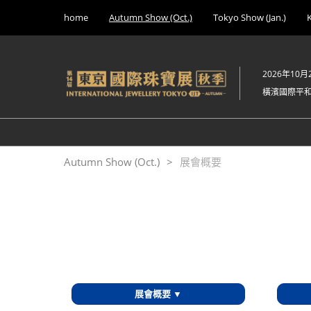
Press
直
home
Autumn Show (Oct.)
Tokyo Show (Jan.)
Escape
接
to
跳
close
轉
the
2026年10月
至
menu.
橫濱國際平
內
容
Autumn Show (Oct.)
展會概要
展會概要 ▼