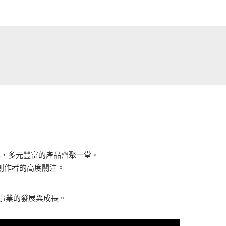
？
等，多元豐富的產品齊聚一堂。
創作者的高度關注。
寶事業的發展與成長。