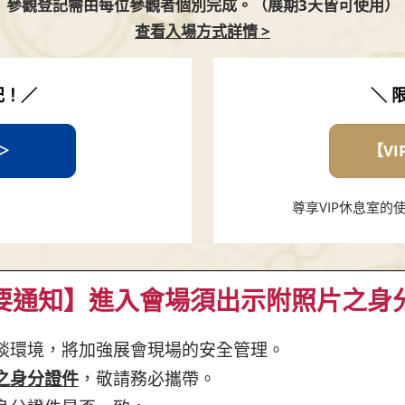
參觀登記需由每位參觀者個別完成。（展期3天皆可使用）
查看入場方式詳情 >
記！／
＼ 
＞
【V
尊享VIP休息室
要通知】進入會場須出示附照片之身
談環境，將加強展會現場的安全管理。
之身分證件
，敬請務必攜帶。