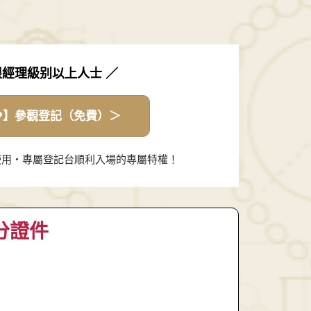
限經理級别以上人士 ／
IP】參觀登記（免費）＞
的使用・專屬登記台順利入場的專屬特權！
分證件