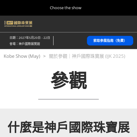
Press
直
Choose the show
Escape
接
to
跳
close
home
折
轉
the
叠
10 28, 2026
至
全
menu.
パシフィコ横浜/Pacifico Yokohama,Japan
日期：2027年5月20日 - 22日
局
索取参展指南（免費）
內
會場：神戶國際展覽館
导
容
航
Kobe Show (May)
Kobe Show (May)
關於參觀｜神戶國際珠寶展 (IJK 2025)
05 20, 2027
神戸国際展示場/ Kobe International Exhibition Hall, Japan
參觀
Autumn Show (Oct.)
10 28, 2026
パシフィコ横浜/Pacifico Yokohama,Japan
Tokyo Show (Jan.)
01 27, 2027
幕張メッセ/Makuhari Messe
什麼是神戶國際珠寶展