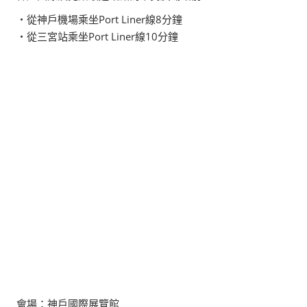
・從神戶機場乘坐Port Liner線8分鐘
・從三宮站乘坐Port Liner線10分鐘
會場：神戶國際展覽館