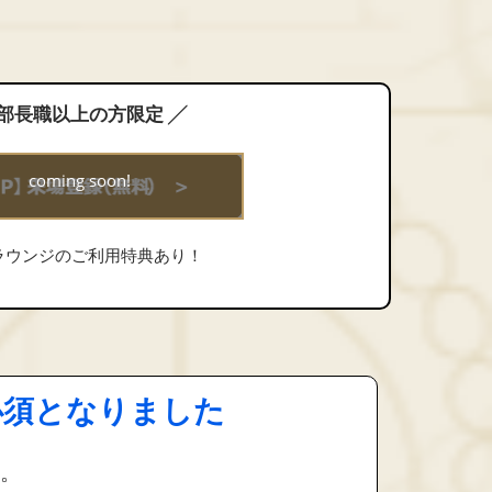
 部長職以上の方限定 ╱
coming soon!
ラウンジのご利用特典あり！
必須となりました
。