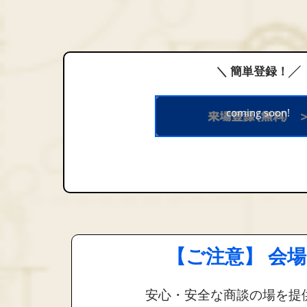
＼ 簡単登録！╱
coming soon!
【ご注意】 会
安心・安全な商談の場を提