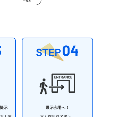
提示​
展示会場へ！​
本人確
本人確認終了後は、