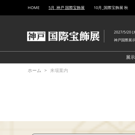
Press
ス
HOME
5月_神戸 国際宝飾展
10月_国際宝飾展 秋
Escape
キ
to
ッ
close
プ
the
2027/5/20 (木
し
menu.
神戸国際展
て
進
む
展
ホーム
来場案内