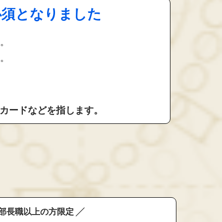
必須となりました
。
。
留カードなどを指します。
 部長職以上の方限定 ╱