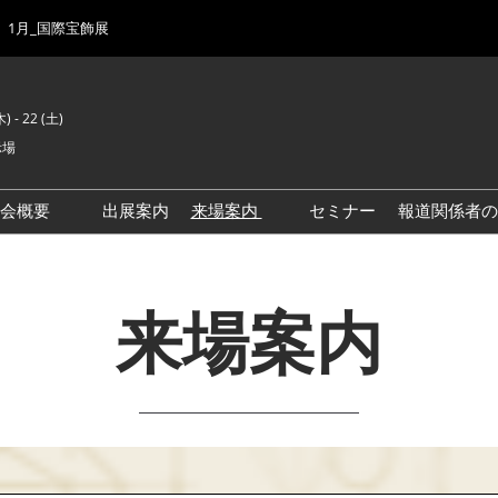
1月_国際宝飾展
) - 22 (土)
示場
示会概要
出展案内
来場案内
セミナー
報道関係者の
前回来場者数
会場風景
ゾーンマップ
来場案内
IJK 出展社おすすめ商品ガイ
ド