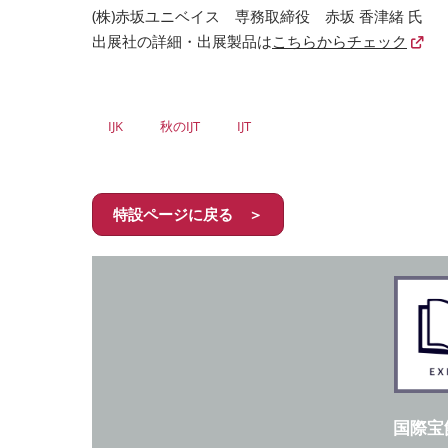
(株)赤坂ユニベイス 専務取締役 赤坂 香津緒 氏
出展社の詳細・出展製品は
こちらからチェック
IJK
秋のIJT
IJT
特設ページに戻る ＞
国際宝