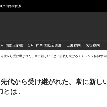
 神戸 国際宝飾展
1月_国際宝飾展
5月_神戸 国際宝飾展
出展案内
来場案内
来場登録
！先代から受け継がれた、常に新しいことに挑戦し続けるチャレンジ精神や時
来場案内
来場案内
！先代から受け継がれた、常に新し
来場案内
力とは。