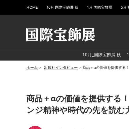
Press
ス
HOME
10月 国際宝飾展 秋
1月 国際宝飾展
5月
Escape
キ
to
ッ
close
プ
the
し
menu.
て
進
む
10月_国際宝飾展 秋
ホーム
＞
出展社インタビュー
＞商品＋αの価値を提供する
商品＋αの価値を提供する
ンジ精神や時代の先を読む