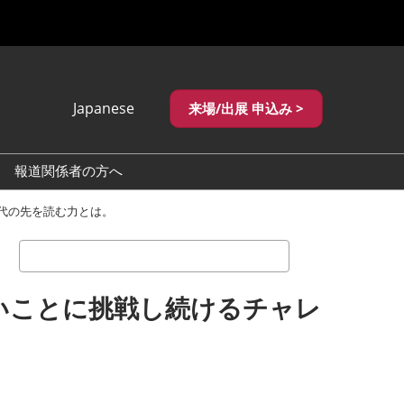
Japanese
来場/出展 申込み >
Japanese
English
報道関係者の方へ
繁體中文
でお困りの方へ
ロゴダウンロード
代の先を読む力とは。
_国際宝飾展
検
_国際宝飾展 秋
索
いことに挑戦し続けるチャレ
_神戸国際宝飾展