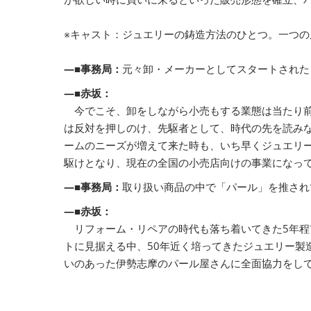
※キャスト：ジュエリーの鋳造方法のひとつ。一つ
―■事務局：
元々卸・メーカーとしてスタートされた
―■赤坂：
今でこそ、卸をしながら小売もする業態は当たり前
は反対を押しのけ、先駆者として、時代の先を読み
ームのニーズが増えて来た時も、いち早くジュエリ
駆けとなり、現在の全国の小売店向けの事業になっ
―■事務局：
取り扱い商品の中で「パール」を推され
―■赤坂：
リフォーム・リペアの時代も落ち着いてきた5年程
トに見据える中、50年近く培ってきたジュエリー
いのあった伊勢志摩のパール屋さんに全面協力をし