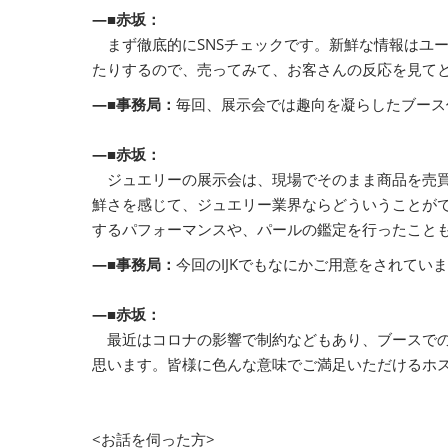
―■赤坂：
まず徹底的にSNSチェックです。新鮮な情報はユ
たりするので、売ってみて、お客さんの反応を見て
―■事務局：
毎回、展示会では趣向を凝らしたブース
―■赤坂：
ジュエリーの展示会は、現場でそのまま商品を売買
鮮さを感じて、ジュエリー業界ならどういうことが
するパフォーマンスや、パールの鑑定を行ったこと
―■事務局：
今回のIJKでもなにかご用意をされてい
―■赤坂：
最近はコロナの影響で制約などもあり、ブースでの
思います。皆様に色んな意味でご満足いただけるホ
<お話を伺った方>