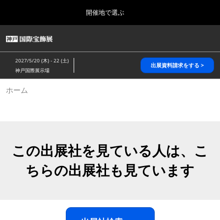
Press
ス
開催地で選ぶ
Escape
キ
to
ッ
close
HOME
グ
プ
the
ロ
2026年10月28日
し
ー
menu.
パシフィコ横浜/Pacifico Yokohama,Japan
2027/5/20 (木) - 22 (土)
バ
出展資料請求をする >
て
神戸国際展示場
ル
進
ナ
5月_神戸 国際宝飾展
ホーム
ビ
む
2027年05月20日
ゲ
神戸国際展示場/ Kobe International Exhibition Hall, Japan
ー
シ
ョ
10月_国際宝飾展 秋
ン
2026年10月28日
を
この出展社を見ている人は、こ
パシフィコ横浜/Pacifico Yokohama,Japan
折
り
ちらの出展社も見ています
た
1月_国際宝飾展
た
2027年01月27日
む
幕張メッセ/Makuhari Messe