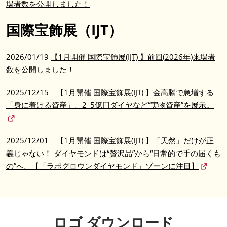
場者数を公開しました！
国際宝飾展（IJT）
2026/01/19
【1月開催 国際宝飾展(IJT) 】前回(2026年)来場者
数を公開しました！
2025/12/15
【1月開催 国際宝飾展(IJT) 】金高騰で急増する
「身に着ける資産」。2_5億円ダイヤなど“実物資産”を展示。
2025/12/01
【1月開催 国際宝飾展(IJT) 】「天然」だけが正
義じゃない！ ダイヤモンドは“贅沢品”から“日常的で手の届くも
の”へ。【「ラボグロウンダイヤモンド」ゾーンに注目】
ロゴ ダウンロード