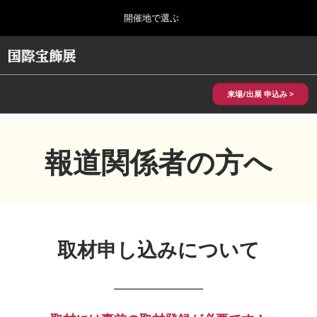
Press
ス
開催地で選ぶ
Escape
キ
to
ッ
close
HOME
グ
プ
the
ロ
2026年10月28日
し
ー
menu.
パシフィコ横浜/Pacifico Yokohama,Japan
バ
来場/出展 申込み >
て
ル
進
ナ
10月 国際宝飾展 秋
ビ
む
2026年10月28日
ゲ
パシフィコ横浜/Pacifico Yokohama,Japan
報道関係者の方へ
ー
シ
ョ
1月 国際宝飾展
ン
2027年01月27日
を
幕張メッセ/Makuhari Messe
折
り
取材申し込みについて
た
5月 神戸 国際宝飾展
た
2027年05月20日
む
神戸国際展示場/ Kobe International Exhibition Hall, Japan