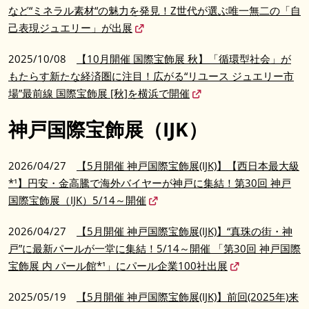
など“ミネラル素材“の魅力を発見！Z世代が選ぶ唯一無二の「自
己表現ジュエリー」が出展
2025/10/08
【10月開催 国際宝飾展 秋】「循環型社会」が
もたらす新たな経済圏に注目！広がる“リユース ジュエリー市
場”最前線 国際宝飾展 [秋]を横浜で開催
神戸国際宝飾展（IJK）
2026/04/27
【5月開催 神戸国際宝飾展(IJK)】【西日本最大級
*¹】円安・金高騰で海外バイヤーが神戸に集結！第30回 神戸
国際宝飾展（IJK）5/14～開催
2026/04/27
【5月開催 神戸国際宝飾展(IJK)】“真珠の街・神
戸”に最新パールが一堂に集結！5/14～開催 「第30回 神戸国際
宝飾展 内 パール館*¹」にパール企業100社出展
2025/05/19
【5月開催 神戸国際宝飾展(IJK)】前回(2025年)来