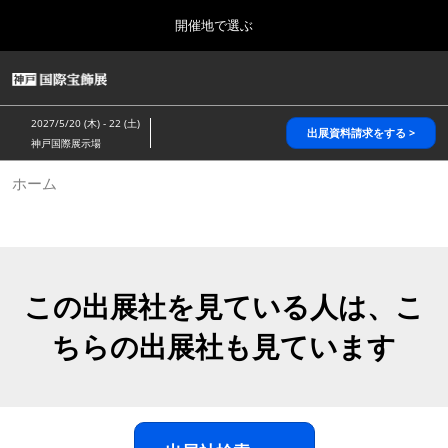
Press
ス
開催地で選ぶ
Escape
キ
to
ッ
close
HOME
グ
プ
the
ロ
2026年10月28日
し
ー
menu.
パシフィコ横浜/Pacifico Yokohama,Japan
2027/5/20 (木) - 22 (土)
バ
出展資料請求をする >
て
神戸国際展示場
ル
進
ナ
5月_神戸 国際宝飾展
ホーム
ビ
む
2027年05月20日
ゲ
神戸国際展示場/ Kobe International Exhibition Hall, Japan
ー
シ
ョ
10月_国際宝飾展 秋
ン
2026年10月28日
を
この出展社を見ている人は、こ
パシフィコ横浜/Pacifico Yokohama,Japan
折
り
ちらの出展社も見ています
た
1月_国際宝飾展
た
2027年01月27日
む
幕張メッセ/Makuhari Messe