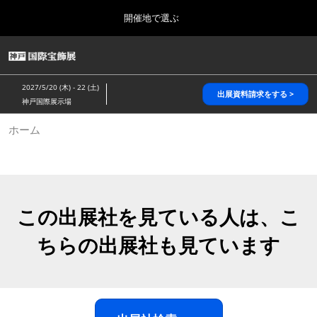
Press
ス
開催地で選ぶ
Escape
キ
to
ッ
close
HOME
グ
プ
the
ロ
2026年10月28日
し
ー
menu.
パシフィコ横浜/Pacifico Yokohama,Japan
2027/5/20 (木) - 22 (土)
バ
出展資料請求をする >
て
神戸国際展示場
ル
進
ナ
5月_神戸 国際宝飾展
ホーム
ビ
む
2027年05月20日
ゲ
神戸国際展示場/ Kobe International Exhibition Hall, Japan
ー
シ
ョ
10月_国際宝飾展 秋
ン
2026年10月28日
を
この出展社を見ている人は、こ
パシフィコ横浜/Pacifico Yokohama,Japan
折
り
ちらの出展社も見ています
た
1月_国際宝飾展
た
2027年01月27日
む
幕張メッセ/Makuhari Messe