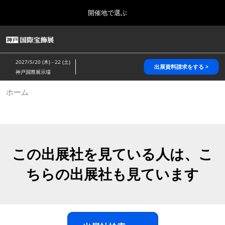
Press
ス
開催地で選ぶ
Escape
キ
to
ッ
close
HOME
グ
プ
the
ロ
2026年10月28日
し
ー
menu.
パシフィコ横浜/Pacifico Yokohama,Japan
2027/5/20 (木) - 22 (土)
バ
出展資料請求をする >
て
神戸国際展示場
ル
進
ナ
5月_神戸 国際宝飾展
ホーム
ビ
む
2027年05月20日
ゲ
神戸国際展示場/ Kobe International Exhibition Hall, Japan
ー
シ
ョ
10月_国際宝飾展 秋
ン
2026年10月28日
を
この出展社を見ている人は、こ
パシフィコ横浜/Pacifico Yokohama,Japan
折
り
ちらの出展社も見ています
た
1月_国際宝飾展
た
2027年01月27日
む
幕張メッセ/Makuhari Messe