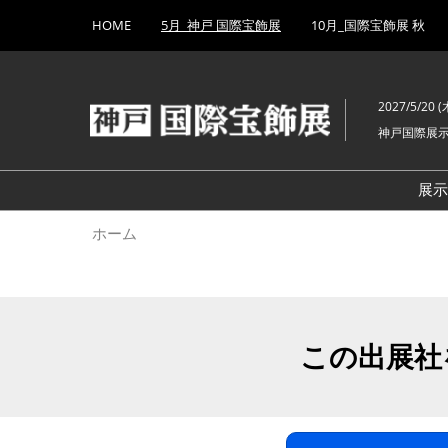
Press
ス
HOME
5月_神戸 国際宝飾展
10月_国際宝飾展 秋
Escape
キ
to
ッ
close
プ
the
2027/5/20 (木
し
menu.
神戸国際展
て
進
む
展
ホーム
この出展社