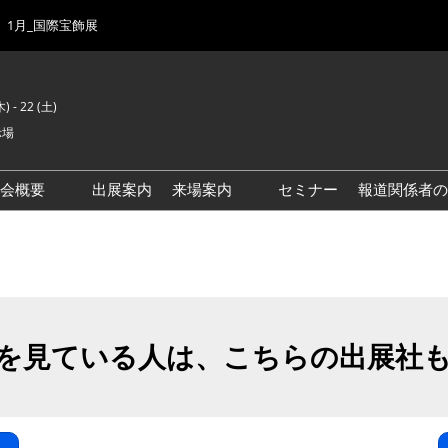
1月_国際宝飾展
) - 22 (土)
示場
示会概要
出展案内
来場案内
セミナー
報道関係者の
前回来場者数
会場風景
ゾーンマップ
IJK 出展社おすすめ商品ガイ
ド
を見ている人は、こちらの出展社