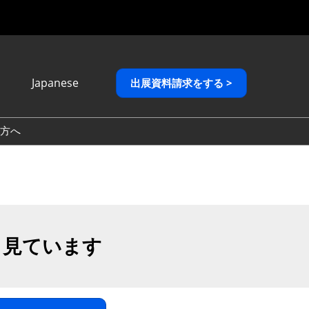
Japanese
出展資料請求をする >
Japanese
English
方へ
繁體中文
も見ています