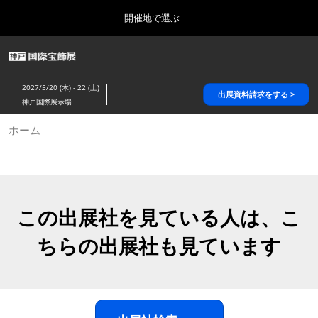
Press
ス
開催地で選ぶ
Escape
キ
to
ッ
close
HOME
グ
プ
the
ロ
2026年10月28日
し
ー
menu.
パシフィコ横浜/Pacifico Yokohama,Japan
2027/5/20 (木) - 22 (土)
バ
出展資料請求をする >
て
神戸国際展示場
ル
進
ナ
5月_神戸 国際宝飾展
ホーム
ビ
む
2027年05月20日
ゲ
神戸国際展示場/ Kobe International Exhibition Hall, Japan
ー
シ
ョ
10月_国際宝飾展 秋
ン
2026年10月28日
を
この出展社を見ている人は、こ
パシフィコ横浜/Pacifico Yokohama,Japan
折
り
ちらの出展社も見ています
た
1月_国際宝飾展
た
2027年01月27日
む
幕張メッセ/Makuhari Messe