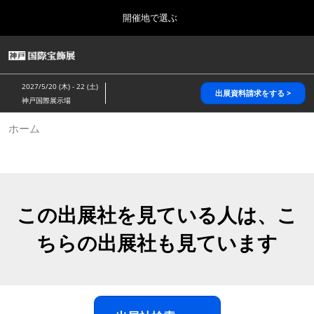
Press
ス
開催地で選ぶ
Escape
キ
to
ッ
close
HOME
グ
プ
the
ロ
2026年10月28日
し
ー
menu.
パシフィコ横浜/Pacifico Yokohama,Japan
2027/5/20 (木) - 22 (土)
バ
出展資料請求をする >
て
神戸国際展示場
ル
進
ナ
5月_神戸 国際宝飾展
ホーム
ビ
む
2027年05月20日
ゲ
神戸国際展示場/ Kobe International Exhibition Hall, Japan
ー
シ
ョ
10月_国際宝飾展 秋
ン
2026年10月28日
を
この出展社を見ている人は、こ
パシフィコ横浜/Pacifico Yokohama,Japan
折
り
ちらの出展社も見ています
た
1月_国際宝飾展
た
2027年01月27日
む
幕張メッセ/Makuhari Messe