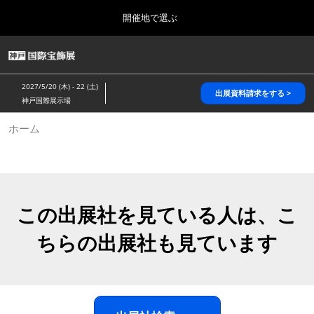
Press
ス
開催地で選ぶ
Escape
キ
to
ッ
close
HOME
グ
プ
the
ロ
2026年10月28日
し
ー
menu.
パシフィコ横浜/Pacifico Yokohama,Japan
2027/5/20 (木) - 22 (土)
バ
出展資料請求をする >
て
神戸国際展示場
ル
進
ナ
5月_神戸 国際宝飾展
ホーム
ビ
む
2027年05月20日
ゲ
神戸国際展示場/ Kobe International Exhibition Hall, Japan
ー
シ
ョ
10月_国際宝飾展 秋
ン
2026年10月28日
を
この出展社を見ている人は、こ
パシフィコ横浜/Pacifico Yokohama,Japan
折
り
ちらの出展社も見ています
た
1月_国際宝飾展
た
2027年01月27日
む
幕張メッセ/Makuhari Messe