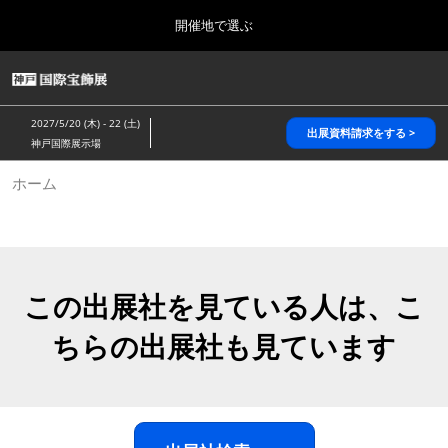
Press
ス
開催地で選ぶ
Escape
キ
to
ッ
close
HOME
グ
プ
the
ロ
2026年10月28日
し
ー
menu.
パシフィコ横浜/Pacifico Yokohama,Japan
2027/5/20 (木) - 22 (土)
バ
出展資料請求をする >
て
神戸国際展示場
ル
進
ナ
5月_神戸 国際宝飾展
ホーム
ビ
む
2027年05月20日
ゲ
神戸国際展示場/ Kobe International Exhibition Hall, Japan
ー
シ
ョ
10月_国際宝飾展 秋
ン
2026年10月28日
を
この出展社を見ている人は、こ
パシフィコ横浜/Pacifico Yokohama,Japan
折
り
ちらの出展社も見ています
た
1月_国際宝飾展
た
2027年01月27日
む
幕張メッセ/Makuhari Messe