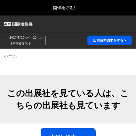
Press
ス
開催地で選ぶ
Escape
キ
to
ッ
close
HOME
グ
プ
the
ロ
2026年10月28日
し
ー
menu.
パシフィコ横浜/Pacifico Yokohama,Japan
2027/5/20 (木) - 22 (土)
バ
出展資料請求をする >
て
神戸国際展示場
ル
進
ナ
5月_神戸 国際宝飾展
ホーム
ビ
む
2027年05月20日
ゲ
神戸国際展示場/ Kobe International Exhibition Hall, Japan
ー
シ
ョ
10月_国際宝飾展 秋
ン
2026年10月28日
を
この出展社を見ている人は、こ
パシフィコ横浜/Pacifico Yokohama,Japan
折
り
ちらの出展社も見ています
た
1月_国際宝飾展
た
2027年01月27日
む
幕張メッセ/Makuhari Messe