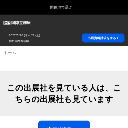
Press
ス
開催地で選ぶ
Escape
キ
to
ッ
close
HOME
グ
プ
the
ロ
2026年10月28日
し
ー
menu.
パシフィコ横浜/Pacifico Yokohama,Japan
2027/5/20 (木) - 22 (土)
バ
出展資料請求をする >
て
神戸国際展示場
ル
進
ナ
5月_神戸 国際宝飾展
ホーム
ビ
む
2027年05月20日
ゲ
神戸国際展示場/ Kobe International Exhibition Hall, Japan
ー
シ
ョ
10月_国際宝飾展 秋
ン
2026年10月28日
を
この出展社を見ている人は、こ
パシフィコ横浜/Pacifico Yokohama,Japan
折
り
ちらの出展社も見ています
た
1月_国際宝飾展
た
2027年01月27日
む
幕張メッセ/Makuhari Messe