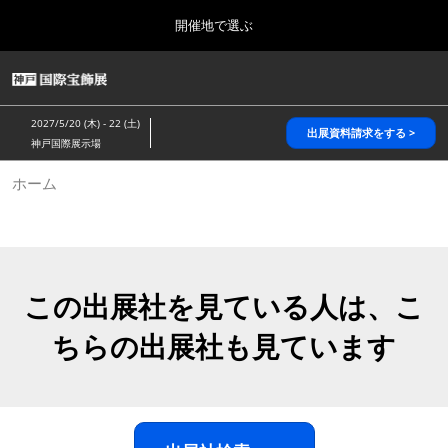
Press
ス
開催地で選ぶ
Escape
キ
to
ッ
close
HOME
グ
プ
the
ロ
2026年10月28日
し
ー
menu.
パシフィコ横浜/Pacifico Yokohama,Japan
2027/5/20 (木) - 22 (土)
バ
出展資料請求をする >
て
神戸国際展示場
ル
進
ナ
5月_神戸 国際宝飾展
ホーム
ビ
む
2027年05月20日
ゲ
神戸国際展示場/ Kobe International Exhibition Hall, Japan
ー
シ
ョ
10月_国際宝飾展 秋
ン
2026年10月28日
を
この出展社を見ている人は、こ
パシフィコ横浜/Pacifico Yokohama,Japan
折
り
ちらの出展社も見ています
た
1月_国際宝飾展
た
2027年01月27日
む
幕張メッセ/Makuhari Messe