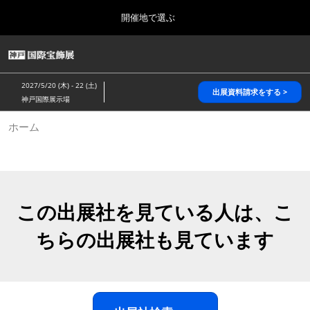
Press
ス
開催地で選ぶ
Escape
キ
to
ッ
close
HOME
グ
プ
the
ロ
2026年10月28日
し
ー
menu.
パシフィコ横浜/Pacifico Yokohama,Japan
2027/5/20 (木) - 22 (土)
バ
出展資料請求をする >
て
神戸国際展示場
ル
進
ナ
5月_神戸 国際宝飾展
ホーム
ビ
む
2027年05月20日
ゲ
神戸国際展示場/ Kobe International Exhibition Hall, Japan
ー
シ
ョ
10月_国際宝飾展 秋
ン
2026年10月28日
を
この出展社を見ている人は、こ
パシフィコ横浜/Pacifico Yokohama,Japan
折
り
ちらの出展社も見ています
た
1月_国際宝飾展
た
2027年01月27日
む
幕張メッセ/Makuhari Messe