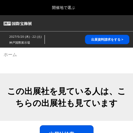
Press
ス
開催地で選ぶ
Escape
キ
to
ッ
close
HOME
グ
プ
the
ロ
2026年10月28日
し
ー
menu.
パシフィコ横浜/Pacifico Yokohama,Japan
2027/5/20 (木) - 22 (土)
バ
出展資料請求をする >
て
神戸国際展示場
ル
進
ナ
5月_神戸 国際宝飾展
ホーム
ビ
む
2027年05月20日
ゲ
神戸国際展示場/ Kobe International Exhibition Hall, Japan
ー
シ
ョ
10月_国際宝飾展 秋
ン
2026年10月28日
を
この出展社を見ている人は、こ
パシフィコ横浜/Pacifico Yokohama,Japan
折
り
ちらの出展社も見ています
た
1月_国際宝飾展
た
2027年01月27日
む
幕張メッセ/Makuhari Messe