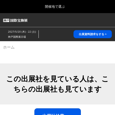
Press
ス
開催地で選ぶ
Escape
キ
to
ッ
close
HOME
グ
プ
the
ロ
2026年10月28日
し
ー
menu.
パシフィコ横浜/Pacifico Yokohama,Japan
2027/5/20 (木) - 22 (土)
バ
出展資料請求をする >
て
神戸国際展示場
ル
進
ナ
5月_神戸 国際宝飾展
ホーム
ビ
む
2027年05月20日
ゲ
神戸国際展示場/ Kobe International Exhibition Hall, Japan
ー
シ
ョ
10月_国際宝飾展 秋
ン
2026年10月28日
を
この出展社を見ている人は、こ
パシフィコ横浜/Pacifico Yokohama,Japan
折
り
ちらの出展社も見ています
た
1月_国際宝飾展
た
2027年01月27日
む
幕張メッセ/Makuhari Messe