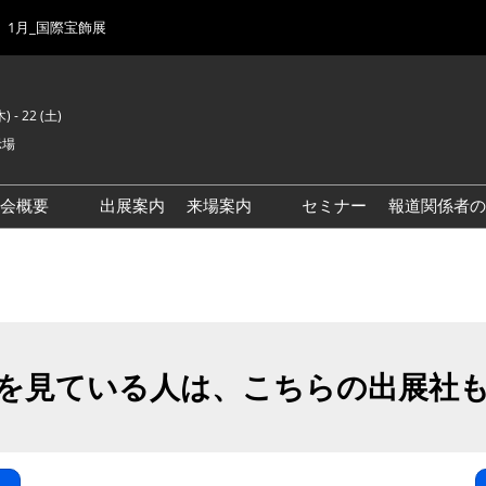
1月_国際宝飾展
) - 22 (土)
示場
示会概要
出展案内
来場案内
セミナー
報道関係者の
前回来場者数
会場風景
ゾーンマップ
IJK 出展社おすすめ商品ガイ
ド
を見ている人は、こちらの出展社