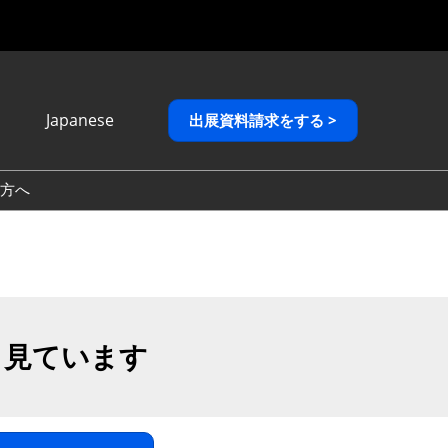
Japanese
出展資料請求をする >
Japanese
English
方へ
繁體中文
も見ています