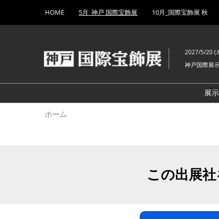
Press
ス
HOME
5月_神戸 国際宝飾展
10月_国際宝飾展 秋
Escape
キ
to
ッ
close
プ
the
2027/5/20 (木
し
menu.
神戸国際展
て
進
む
展
ホーム
この出展社