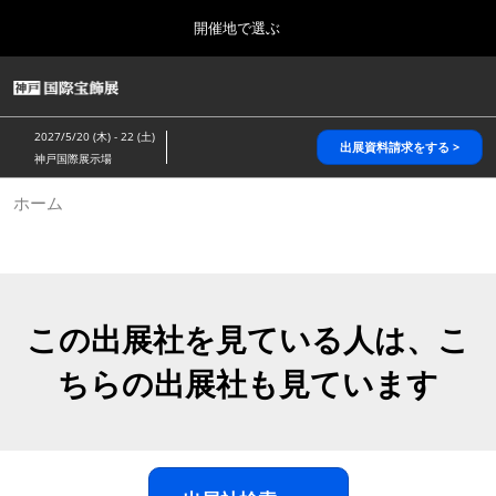
Press
ス
開催地で選ぶ
Escape
キ
to
ッ
close
HOME
グ
プ
the
ロ
2026年10月28日
し
ー
menu.
パシフィコ横浜/Pacifico Yokohama,Japan
2027/5/20 (木) - 22 (土)
バ
出展資料請求をする >
て
神戸国際展示場
ル
進
ナ
5月_神戸 国際宝飾展
ホーム
ビ
む
2027年05月20日
ゲ
神戸国際展示場/ Kobe International Exhibition Hall, Japan
ー
シ
ョ
10月_国際宝飾展 秋
ン
2026年10月28日
を
この出展社を見ている人は、こ
パシフィコ横浜/Pacifico Yokohama,Japan
折
り
ちらの出展社も見ています
た
1月_国際宝飾展
た
2027年01月27日
む
幕張メッセ/Makuhari Messe