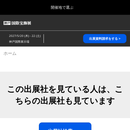
Press
ス
開催地で選ぶ
Escape
キ
to
ッ
close
HOME
グ
プ
the
ロ
2026年10月28日
し
ー
menu.
パシフィコ横浜/Pacifico Yokohama,Japan
2027/5/20 (木) - 22 (土)
バ
出展資料請求をする >
て
神戸国際展示場
ル
進
ナ
5月_神戸 国際宝飾展
ホーム
ビ
む
2027年05月20日
ゲ
神戸国際展示場/ Kobe International Exhibition Hall, Japan
ー
シ
ョ
10月_国際宝飾展 秋
ン
2026年10月28日
を
この出展社を見ている人は、こ
パシフィコ横浜/Pacifico Yokohama,Japan
折
り
ちらの出展社も見ています
た
1月_国際宝飾展
た
2027年01月27日
む
幕張メッセ/Makuhari Messe