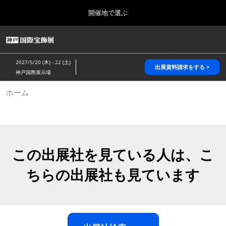
Press
ス
開催地で選ぶ
Escape
キ
to
ッ
close
HOME
グ
プ
the
ロ
2026年10月28日
し
ー
menu.
パシフィコ横浜/Pacifico Yokohama,Japan
2027/5/20 (木) - 22 (土)
バ
出展資料請求をする >
て
神戸国際展示場
ル
進
ナ
5月_神戸 国際宝飾展
ホーム
ビ
む
2027年05月20日
ゲ
神戸国際展示場/ Kobe International Exhibition Hall, Japan
ー
シ
ョ
10月_国際宝飾展 秋
ン
2026年10月28日
を
この出展社を見ている人は、こ
パシフィコ横浜/Pacifico Yokohama,Japan
折
り
ちらの出展社も見ています
た
1月_国際宝飾展
た
2027年01月27日
む
幕張メッセ/Makuhari Messe