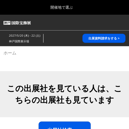
Press
ス
開催地で選ぶ
Escape
キ
to
ッ
close
HOME
グ
プ
the
ロ
2026年10月28日
し
ー
menu.
パシフィコ横浜/Pacifico Yokohama,Japan
2027/5/20 (木) - 22 (土)
バ
出展資料請求をする >
て
神戸国際展示場
ル
進
ナ
5月_神戸 国際宝飾展
ホーム
ビ
む
2027年05月20日
ゲ
神戸国際展示場/ Kobe International Exhibition Hall, Japan
ー
シ
ョ
10月_国際宝飾展 秋
ン
2026年10月28日
を
この出展社を見ている人は、こ
パシフィコ横浜/Pacifico Yokohama,Japan
折
り
ちらの出展社も見ています
た
1月_国際宝飾展
た
2027年01月27日
む
幕張メッセ/Makuhari Messe