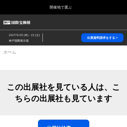
Press
ス
開催地で選ぶ
Escape
キ
to
ッ
close
HOME
グ
プ
the
ロ
2026年10月28日
し
ー
menu.
パシフィコ横浜/Pacifico Yokohama,Japan
2027/5/20 (木) - 22 (土)
バ
出展資料請求をする >
て
神戸国際展示場
ル
進
ナ
5月_神戸 国際宝飾展
ホーム
ビ
む
2027年05月20日
ゲ
神戸国際展示場/ Kobe International Exhibition Hall, Japan
ー
シ
ョ
10月_国際宝飾展 秋
ン
2026年10月28日
を
この出展社を見ている人は、こ
パシフィコ横浜/Pacifico Yokohama,Japan
折
り
ちらの出展社も見ています
た
1月_国際宝飾展
た
2027年01月27日
む
幕張メッセ/Makuhari Messe