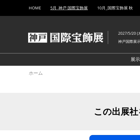
Press
ス
HOME
5月_神戸 国際宝飾展
10月_国際宝飾展 秋
Escape
キ
to
ッ
close
プ
the
2027/5/20 (木
し
menu.
神戸国際展
て
進
む
展
ホーム
この出展社