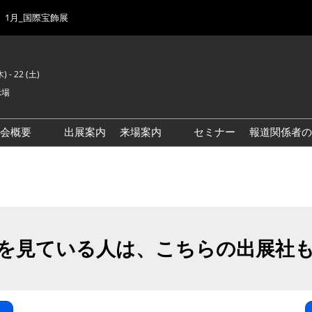
1月_国際宝飾展
) - 22 (土)
示場
示会概要
出展案内
来場案内
セミナー
報道関係者の
前回来場者数
会場風景
ゾーンマップ
IJK 出展社おすすめ商品ガイ
ド
を見ている人は、こちらの出展社