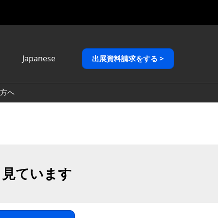
Japanese
出展資料請求をする >
Japanese
English
方へ
繁體中文
も見ています