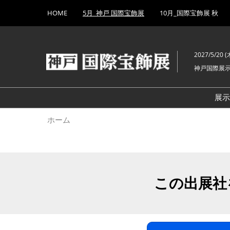
Press
ス
HOME
5月_神戸 国際宝飾展
10月_国際宝飾展 秋
Escape
キ
to
ッ
close
プ
the
2027/5/20 (木
し
menu.
神戸国際展
て
進
む
展
ホーム
この出展社