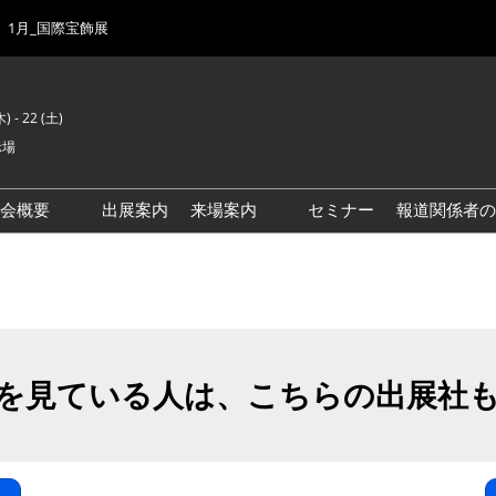
1月_国際宝飾展
) - 22 (土)
示場
示会概要
出展案内
来場案内
セミナー
報道関係者の
前回来場者数
会場風景
ゾーンマップ
IJK 出展社おすすめ商品ガイ
ド
を見ている人は、こちらの出展社