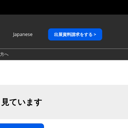
Japanese
出展資料請求をする >
Japanese
English
方へ
繁體中文
も見ています