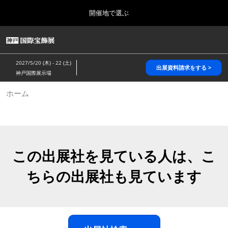
Press
ス
開催地で選ぶ
Escape
キ
to
ッ
close
HOME
グ
プ
the
ロ
2026年10月28日
し
ー
menu.
パシフィコ横浜/Pacifico Yokohama,Japan
2027/5/20 (木) - 22 (土)
バ
出展資料請求をする >
て
神戸国際展示場
ル
進
ナ
5月_神戸 国際宝飾展
ホーム
ビ
む
2027年05月20日
ゲ
神戸国際展示場/ Kobe International Exhibition Hall, Japan
ー
シ
ョ
10月_国際宝飾展 秋
ン
2026年10月28日
を
この出展社を見ている人は、こ
パシフィコ横浜/Pacifico Yokohama,Japan
折
り
ちらの出展社も見ています
た
1月_国際宝飾展
た
2027年01月27日
む
幕張メッセ/Makuhari Messe