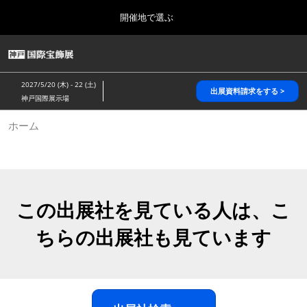
Press
ス
開催地で選ぶ
Escape
キ
to
ッ
close
HOME
グ
プ
the
ロ
2026年10月28日
し
ー
menu.
パシフィコ横浜/Pacifico Yokohama,Japan
2027/5/20 (木) - 22 (土)
バ
出展資料請求をする >
て
神戸国際展示場
ル
進
ナ
5月_神戸 国際宝飾展
ホーム
ビ
む
2027年05月20日
ゲ
神戸国際展示場/ Kobe International Exhibition Hall, Japan
ー
シ
ョ
10月_国際宝飾展 秋
ン
2026年10月28日
を
この出展社を見ている人は、こ
パシフィコ横浜/Pacifico Yokohama,Japan
折
り
ちらの出展社も見ています
た
1月_国際宝飾展
た
2027年01月27日
む
幕張メッセ/Makuhari Messe