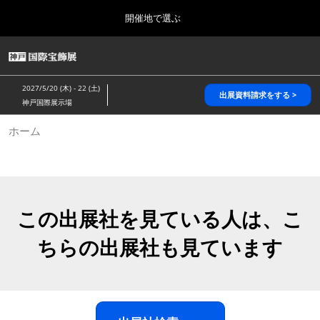
Press
ス
開催地で選ぶ
Escape
キ
to
ッ
close
HOME
グ
プ
the
ロ
2026年10月28日
し
ー
menu.
パシフィコ横浜/Pacifico Yokohama,Japan
2027/5/20 (木) - 22 (土)
バ
出展資料請求をする >
て
神戸国際展示場
ル
進
ナ
5月_神戸 国際宝飾展
ホーム
ビ
む
2027年05月20日
ゲ
神戸国際展示場/ Kobe International Exhibition Hall, Japan
ー
シ
ョ
10月_国際宝飾展 秋
ン
2026年10月28日
を
この出展社を見ている人は、こ
パシフィコ横浜/Pacifico Yokohama,Japan
折
り
ちらの出展社も見ています
た
1月_国際宝飾展
た
2027年01月27日
む
幕張メッセ/Makuhari Messe