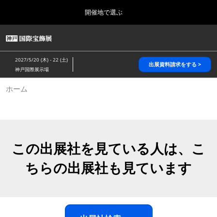
Press
ス
開催地で選ぶ
Escape
キ
to
ッ
close
HOME
グ
プ
the
ロ
2026年10月28日
し
ー
menu.
パシフィコ横浜/Pacifico Yokohama,Japan
2027/5/20 (木) - 22 (土)
バ
出展資料請求をする >
て
神戸国際展示場
ル
進
ナ
5月_神戸 国際宝飾展
ホーム
ビ
む
2027年05月20日
ゲ
神戸国際展示場/ Kobe International Exhibition Hall, Japan
ー
シ
ョ
10月_国際宝飾展 秋
ン
2026年10月28日
を
この出展社を見ている人は、こ
パシフィコ横浜/Pacifico Yokohama,Japan
折
り
ちらの出展社も見ています
た
1月_国際宝飾展
た
2027年01月27日
む
幕張メッセ/Makuhari Messe