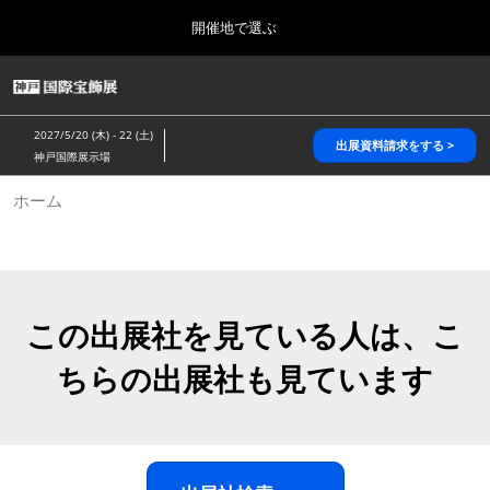
Press
ス
開催地で選ぶ
Escape
キ
to
ッ
close
HOME
グ
プ
the
ロ
2026年10月28日
し
ー
menu.
パシフィコ横浜/Pacifico Yokohama,Japan
2027/5/20 (木) - 22 (土)
バ
出展資料請求をする >
て
神戸国際展示場
ル
進
ナ
5月_神戸 国際宝飾展
ホーム
ビ
む
2027年05月20日
ゲ
神戸国際展示場/ Kobe International Exhibition Hall, Japan
ー
シ
ョ
10月_国際宝飾展 秋
ン
2026年10月28日
を
この出展社を見ている人は、こ
パシフィコ横浜/Pacifico Yokohama,Japan
折
り
ちらの出展社も見ています
た
1月_国際宝飾展
た
2027年01月27日
む
幕張メッセ/Makuhari Messe