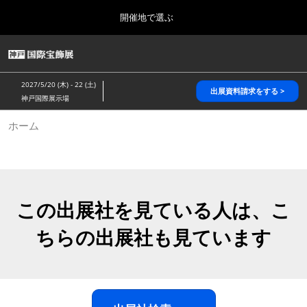
Press
ス
開催地で選ぶ
Escape
キ
to
ッ
close
HOME
グ
プ
the
ロ
2026年10月28日
し
ー
menu.
パシフィコ横浜/Pacifico Yokohama,Japan
2027/5/20 (木) - 22 (土)
バ
出展資料請求をする >
て
神戸国際展示場
ル
進
ナ
5月_神戸 国際宝飾展
ホーム
ビ
む
2027年05月20日
ゲ
神戸国際展示場/ Kobe International Exhibition Hall, Japan
ー
シ
ョ
10月_国際宝飾展 秋
ン
2026年10月28日
を
この出展社を見ている人は、こ
パシフィコ横浜/Pacifico Yokohama,Japan
折
り
ちらの出展社も見ています
た
1月_国際宝飾展
た
2027年01月27日
む
幕張メッセ/Makuhari Messe