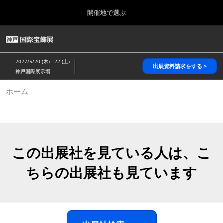
Press
ス
開催地で選ぶ
Escape
キ
to
ッ
close
HOME
グ
プ
the
ロ
2026年10月28日
し
ー
menu.
パシフィコ横浜/Pacifico Yokohama,Japan
2027/5/20 (木) - 22 (土)
バ
出展資料請求をする >
て
神戸国際展示場
ル
進
ナ
5月_神戸 国際宝飾展
ホーム
ビ
む
2027年05月20日
ゲ
神戸国際展示場/ Kobe International Exhibition Hall, Japan
ー
シ
ョ
10月_国際宝飾展 秋
ン
2026年10月28日
を
この出展社を見ている人は、こ
パシフィコ横浜/Pacifico Yokohama,Japan
折
り
ちらの出展社も見ています
た
1月_国際宝飾展
た
2027年01月27日
む
幕張メッセ/Makuhari Messe