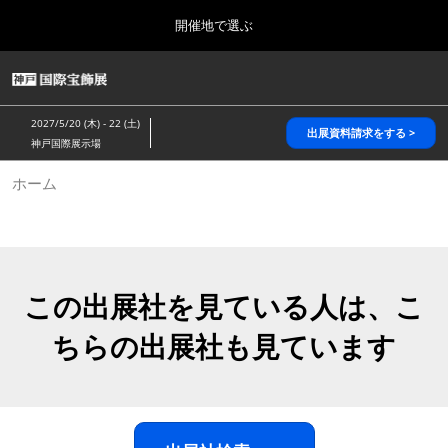
Press
ス
開催地で選ぶ
Escape
キ
to
ッ
close
HOME
グ
プ
the
ロ
2026年10月28日
し
ー
menu.
パシフィコ横浜/Pacifico Yokohama,Japan
2027/5/20 (木) - 22 (土)
バ
出展資料請求をする >
て
神戸国際展示場
ル
進
ナ
5月_神戸 国際宝飾展
ホーム
ビ
む
2027年05月20日
ゲ
神戸国際展示場/ Kobe International Exhibition Hall, Japan
ー
シ
ョ
10月_国際宝飾展 秋
ン
2026年10月28日
を
この出展社を見ている人は、こ
パシフィコ横浜/Pacifico Yokohama,Japan
折
り
ちらの出展社も見ています
た
1月_国際宝飾展
た
2027年01月27日
む
幕張メッセ/Makuhari Messe