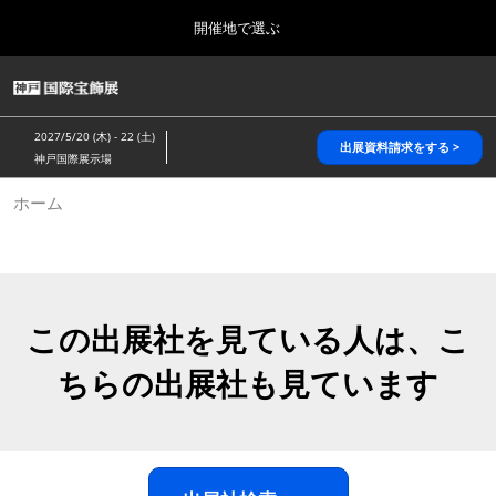
Press
ス
開催地で選ぶ
Escape
キ
to
ッ
close
HOME
グ
プ
the
ロ
2026年10月28日
し
ー
menu.
パシフィコ横浜/Pacifico Yokohama,Japan
2027/5/20 (木) - 22 (土)
バ
出展資料請求をする >
て
神戸国際展示場
ル
進
ナ
5月_神戸 国際宝飾展
ホーム
ビ
む
2027年05月20日
ゲ
神戸国際展示場/ Kobe International Exhibition Hall, Japan
ー
シ
ョ
10月_国際宝飾展 秋
ン
2026年10月28日
を
この出展社を見ている人は、こ
パシフィコ横浜/Pacifico Yokohama,Japan
折
り
ちらの出展社も見ています
た
1月_国際宝飾展
た
2027年01月27日
む
幕張メッセ/Makuhari Messe