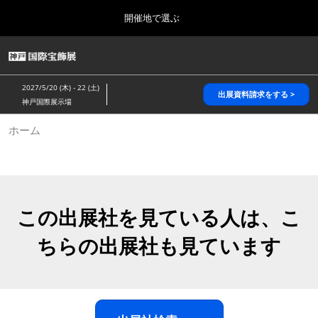
Press
ス
開催地で選ぶ
Escape
キ
to
ッ
close
HOME
グ
プ
the
ロ
2026年10月28日
し
ー
menu.
パシフィコ横浜/Pacifico Yokohama,Japan
2027/5/20 (木) - 22 (土)
バ
出展資料請求をする >
て
神戸国際展示場
ル
進
ナ
5月_神戸 国際宝飾展
ホーム
ビ
む
2027年05月20日
ゲ
神戸国際展示場/ Kobe International Exhibition Hall, Japan
ー
シ
ョ
10月_国際宝飾展 秋
ン
2026年10月28日
を
この出展社を見ている人は、こ
パシフィコ横浜/Pacifico Yokohama,Japan
折
り
ちらの出展社も見ています
た
1月_国際宝飾展
た
2027年01月27日
む
幕張メッセ/Makuhari Messe