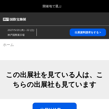
Press
ス
開催地で選ぶ
Escape
キ
to
ッ
close
HOME
グ
プ
the
ロ
2026年10月28日
し
ー
menu.
パシフィコ横浜/Pacifico Yokohama,Japan
2027/5/20 (木) - 22 (土)
バ
出展資料請求をする >
て
神戸国際展示場
ル
進
ナ
5月_神戸 国際宝飾展
ホーム
ビ
む
2027年05月20日
ゲ
神戸国際展示場/ Kobe International Exhibition Hall, Japan
ー
シ
ョ
10月_国際宝飾展 秋
ン
2026年10月28日
を
この出展社を見ている人は、こ
パシフィコ横浜/Pacifico Yokohama,Japan
折
り
ちらの出展社も見ています
た
1月_国際宝飾展
た
2027年01月27日
む
幕張メッセ/Makuhari Messe