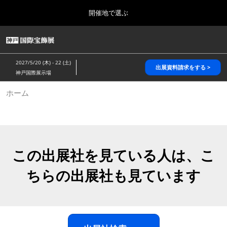
Press
ス
開催地で選ぶ
Escape
キ
to
ッ
close
HOME
グ
プ
the
ロ
2026年10月28日
し
ー
menu.
パシフィコ横浜/Pacifico Yokohama,Japan
2027/5/20 (木) - 22 (土)
バ
出展資料請求をする >
て
神戸国際展示場
ル
進
ナ
5月_神戸 国際宝飾展
ホーム
ビ
む
2027年05月20日
ゲ
神戸国際展示場/ Kobe International Exhibition Hall, Japan
ー
シ
ョ
10月_国際宝飾展 秋
ン
2026年10月28日
を
この出展社を見ている人は、こ
パシフィコ横浜/Pacifico Yokohama,Japan
折
り
ちらの出展社も見ています
た
1月_国際宝飾展
た
2027年01月27日
む
幕張メッセ/Makuhari Messe