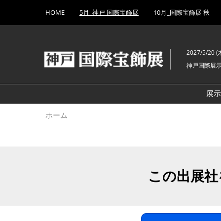
Press
ス
HOME
5月_神戸 国際宝飾展
10月_国際宝飾展 秋
Escape
キ
to
ッ
close
プ
the
2027/5/20 (木
し
menu.
神戸国際展
て
進
む
展
ホーム
この出展社