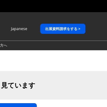
Japanese
出展資料請求をする >
Japanese
English
方へ
繁體中文
も見ています