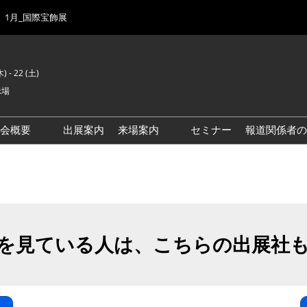
1月_国際宝飾展
) - 22 (土)
示場
示会概要
出展案内
来場案内
セミナー
報道関係者の
前回来場者数
会場風景
ゾーンマップ
IJK 出展社おすすめ商品ガイ
ド
を見ている人は、こちらの出展社