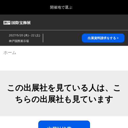
Press
ス
開催地で選ぶ
Escape
キ
to
ッ
close
HOME
グ
プ
the
ロ
2026年10月28日
し
ー
menu.
パシフィコ横浜/Pacifico Yokohama,Japan
2027/5/20 (木) - 22 (土)
バ
出展資料請求をする >
て
神戸国際展示場
ル
進
ナ
5月_神戸 国際宝飾展
ホーム
ビ
む
2027年05月20日
ゲ
神戸国際展示場/ Kobe International Exhibition Hall, Japan
ー
シ
ョ
10月_国際宝飾展 秋
ン
2026年10月28日
を
この出展社を見ている人は、こ
パシフィコ横浜/Pacifico Yokohama,Japan
折
り
ちらの出展社も見ています
た
1月_国際宝飾展
た
2027年01月27日
む
幕張メッセ/Makuhari Messe