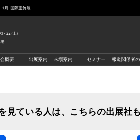
1月_国際宝飾展
) - 22 (土)
示場
示会概要
出展案内
来場案内
セミナー
報道関係者の
前回来場者数
会場風景
ゾーンマップ
IJK 出展社おすすめ商品ガイ
ド
を見ている人は、こちらの出展社