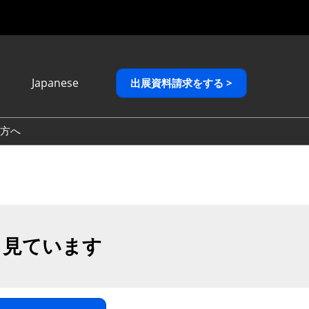
Japanese
出展資料請求をする >
Japanese
English
方へ
繁體中文
も見ています