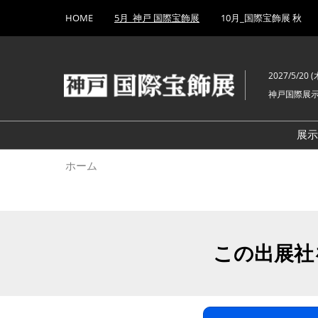
Press
ス
HOME
5月_神戸 国際宝飾展
10月_国際宝飾展 秋
Escape
キ
to
ッ
close
プ
the
2027/5/20 (木
し
menu.
神戸国際展
て
進
む
展
ホーム
この出展社