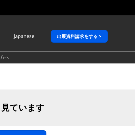
Japanese
出展資料請求をする >
Japanese
English
方へ
繁體中文
も見ています