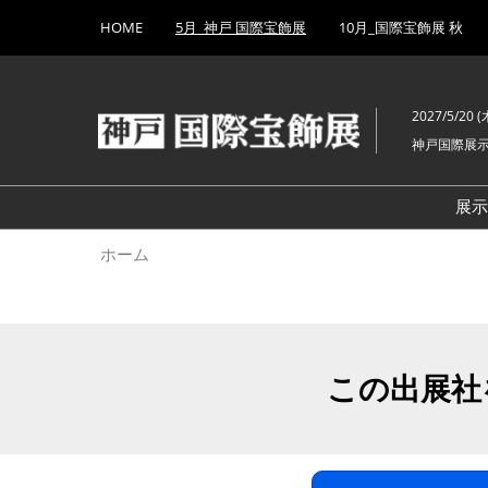
Press
ス
HOME
5月_神戸 国際宝飾展
10月_国際宝飾展 秋
Escape
キ
to
ッ
close
プ
the
2027/5/20 (木
し
menu.
神戸国際展
て
進
む
展
ホーム
この出展社