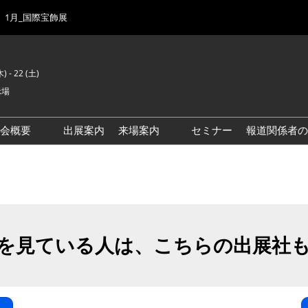
1月_国際宝飾展
) - 22 (土)
示場
示会概要
出展案内
来場案内
セミナー
報道関係者の
前回来場者数
会場風景
ゾーンマップ
IJK 出展社おすすめ商品ガイ
ド
を見ている人は、こちらの出展社