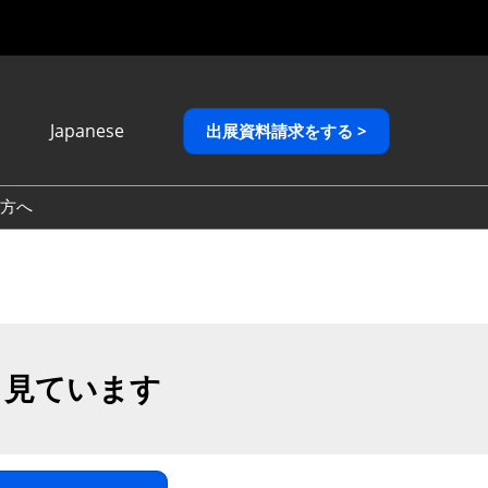
Japanese
出展資料請求をする >
Japanese
English
方へ
繁體中文
も見ています