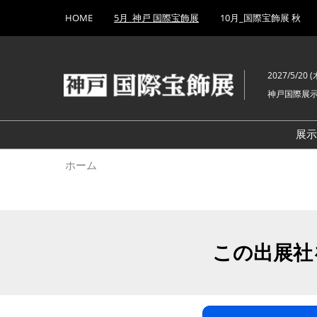
Press
ス
HOME
5月_神戸 国際宝飾展
10月_国際宝飾展 秋
Escape
キ
to
ッ
close
プ
the
2027/5/20 (木
し
menu.
神戸国際展
て
進
む
展
ホーム
この出展社