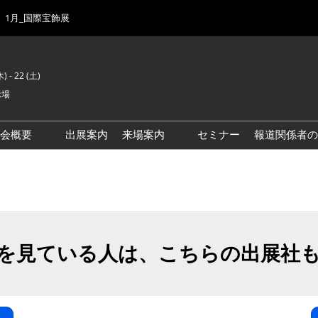
1月_国際宝飾展
) - 22 (土)
示場
示会概要
出展案内
来場案内
セミナー
報道関係者の
前回来場者数
会場風景
ゾーンマップ
IJK 出展社おすすめ商品ガイ
ド
を見ている人は、こちらの出展社